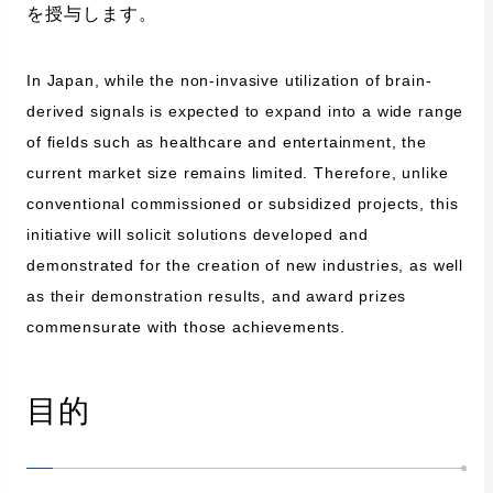
を授与します。
2026.04.13
In Japan, while the non-invasive utilization of brain-
公募説明会の動画を公開しました
derived signals is expected to expand into a wide range
of fields such as healthcare and entertainment, the
current market size remains limited. Therefore, unlike
2026.04.08
第2回コミュニティイベントの情報を公開しました
conventional commissioned or subsidized projects, this
initiative will solicit solutions developed and
2026.03.25
demonstrated for the creation of new industries, as well
【第1回コミュニティイベント終了】参加数：104
as their demonstration results, and award prizes
名、出席団体数：90団体 ご参加ありがとうございま
commensurate with those achievements.
した
目的
2026.03.23
第1回コミュニティイベントを実施しました