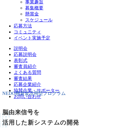
事業趣旨
募集概要
懸賞金
スケジュール
応募方法
コミュニティ
イベント実施予定
説明会
応募説明会
表彰式
審査員紹介
よくある質問
審査結果
応募企業紹介
協賛企業・サポーター
NEDO懸賞金活用型プログラム
お問い合わせ
脳由来信号を
活用した新システムの開発