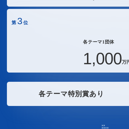
3
第
位
各テーマ1団体
1,000
万
各テーマ特別賞あり