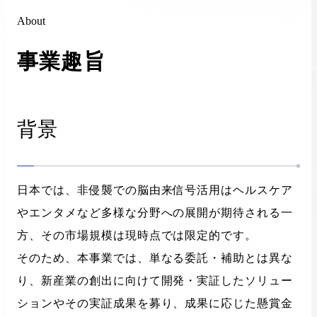
ございました。
About
2026.06.29
事業趣旨
様式1応募申請書は、チェック済みの応募前確認事項
までご提出をお願いします。
背景
2026.06.23
様式2-1:提案書 補足資料9は最大3ぺージまで提出可能
です。
日本では、非侵襲での脳由来信号活用はヘルスケア
2026.04.24
やエンタメなど多様な分野への展開が期待される一
【第2回コミュニティイベント終了】参加者：65名、
参加団体：49団体 ご参加ありがとうございました
方、その市場規模は現時点では限定的です。
そのため、本事業では、単なる委託・補助とは異な
2026.04.13
り、新産業の創出に向けて開発・実証したソリュー
公募説明会のQ&Aを掲載しました（よくあるご質問
ションやその実証成果を募り、成果に応じた懸賞金
を更新）