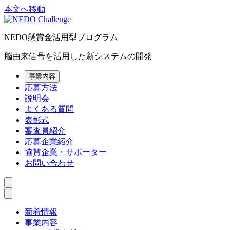
本文へ移動
NEDO懸賞金活用型プログラム
脳由来信号を活用した新システムの開発
事業内容
応募方法
説明会
よくある質問
表彰式
審査員紹介
応募企業紹介
協賛企業・サポーター
お問い合わせ
新着情報
事業内容